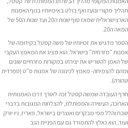
האמנות המקומי מהליך הבשלתו המפותלת של קסטל,
תהליך מקורי ונועז ואף בולט באיכויותיו בנוף האמנות
הארצישראלית שמאז סוף שנות ה20 ועד שנות ה50 של
המאה ה20.
הספר מדגיש את זכויותיו של משה קסטל בקידומה של
אמנות "מזרחית" בישראל. הוא מציג את המאמץ העקבי
של האמן להשריש את יצירתו במקורות מזרחיים שונים
ומהם להצמיחה- מאמץ לכינונה של אמנות ס"ט (ספרדית
טהורה).
חרף העובדה שמשה קסטל זכה לאורך דרכו האמנותית
הארוכה, העשירה והמפותלת, להצלחות המגובות בדברי
שבח והלל מפי מבקרים ואוצרים בישראל, פאריז, ניו יורק
ועוד, הוא נאלץ להתמודד גם עם הפניית הגב