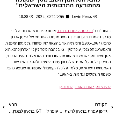
מהתודעה התרבותית הישראלית"
Levin Press
אוקטובר 30, 2022
10:00
באתר 'דבר'
פורסמה לאחרונה כתבה
אודות ספר חדש שנכתב על ידי
מבקר האמנות גדעון עפרת. הספר מתחקה אחר חייו של האמן אהרון
כהנא (1905-1967) והוא ראה אור בהוצאת לוין, מיסודו של אספן האמנות
והאסטרטג הפיננסי, עופר לוין GTI. בכתבה סיפר לוין כי: "אהרון כהנא הוא
אמן חשוב נוסף שנשכח מהתודעה התרבותית הישראלית. הספר הנוכחי,
המצטרף למפעל האדיר של גדעון עפרת לשימור ולהפצת המורשת
האמנותית הישראלית, מלמד על כל ה'קפיצות' האמנותיות שביצע כהנא
משנות השלושים ועד מותו ב-1967."
למידע נוסף אודות הספר, לחצו כאן
.
הקודם
הבא
גדעון עפרת בראיון לרשת ב' – אודות הספר 'אלי שמיר: עיונים ביצירותיו'
עופר לוין GTI בראיון למגזין 'ליברל' על פרסומו של הספר "תערוכת חג החומש"