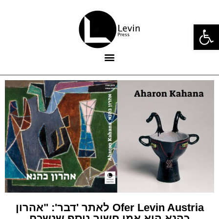
פתח סרגל נגישות
Ofer Levin Austria לאתר 'דבר': "אהרון
כהנא הוא אמן חשוב נוסף שנשכח